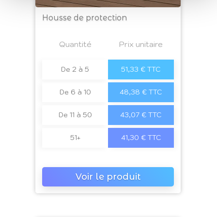
Housse de protection
Prix
Quantité
a4
Prix unitaire
De 2 à 5
51,33 € TTC
De 6 à 10
48,38 € TTC
De 11 à 50
43,07 € TTC
51+
41,30 € TTC
Voir le produit