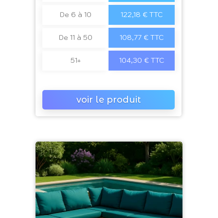
De 6 à 10
122,18 € TTC
De 11 à 50
108,77 € TTC
51+
104,30 € TTC
voir le produit