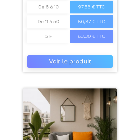
De 6 à 10
97,58 € TTC
De 11 à 50
86,87 € TTC
51+
83,30 € TTC
Voir le produit