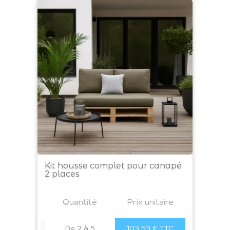
Kit housse complet pour canapé
2 places
Prix
Quantité
a4
Prix unitaire
De 2 à 5
103,53 € TTC