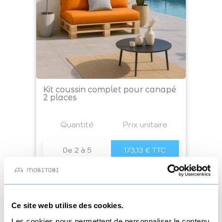
Kit coussin complet pour canapé
2 places
Prix
Quantité
a4
Prix unitaire
De 2 à 5
173,13 € TTC
De 6 à 10
163,18 € TTC
De 11 à 50
145,27 € TTC
Ce site web utilise des cookies.
51+
139,30 € TTC
Les cookies nous permettent de personnaliser le contenu