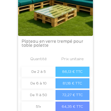
Plateau en verre trempé pour
table palette
Prix
Quantité
a4
Prix unitaire
De 2 à 5
86,13 € TTC
De 6 à 10
81,18 € TTC
De 11 à 50
72,27 € TTC
51+
64,35 € TTC