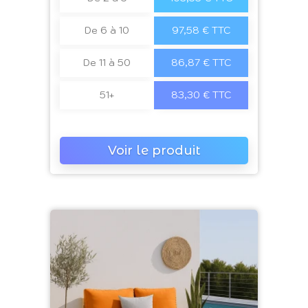
De 6 à 10
97,58 € TTC
De 11 à 50
86,87 € TTC
51+
83,30 € TTC
Voir le produit