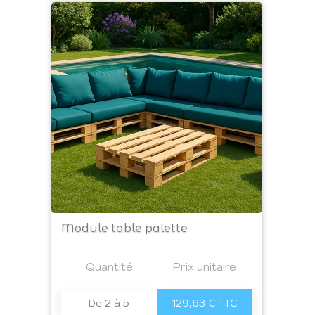
Module table palette
Prix
Quantité
a4
Prix unitaire
De 2 à 5
129,63 € TTC