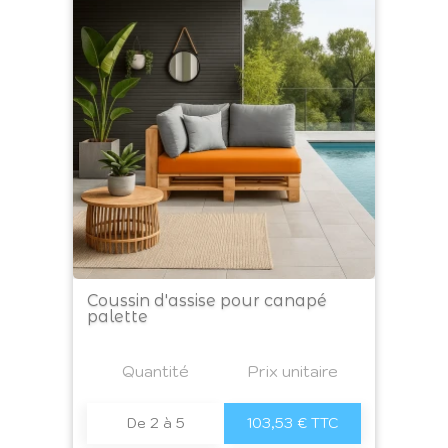
Coussin d'assise pour canapé
palette
Prix
Quantité
a4
Prix unitaire
De 2 à 5
103,53 € TTC