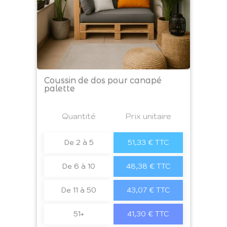
Coussin de dos pour canapé
palette
Prix
Quantité
a4
Prix unitaire
De 2 à 5
51,33 € TTC
De 6 à 10
48,38 € TTC
De 11 à 50
43,07 € TTC
51+
41,30 € TTC