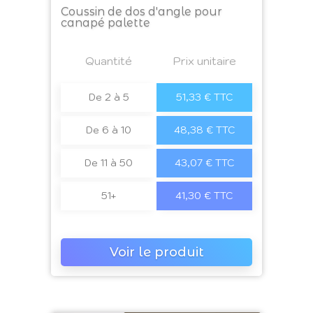
Coussin de dos d'angle pour
canapé palette
Prix
Quantité
a4
Prix unitaire
De 2 à 5
51,33 € TTC
De 6 à 10
48,38 € TTC
De 11 à 50
43,07 € TTC
51+
41,30 € TTC
Voir le produit