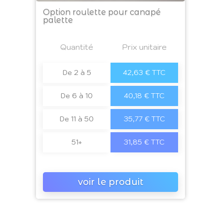
Option roulette pour canapé
palette
Prix
Quantité
a4
Prix unitaire
De 2 à 5
42,63 € TTC
De 6 à 10
40,18 € TTC
De 11 à 50
35,77 € TTC
51+
31,85 € TTC
voir le produit