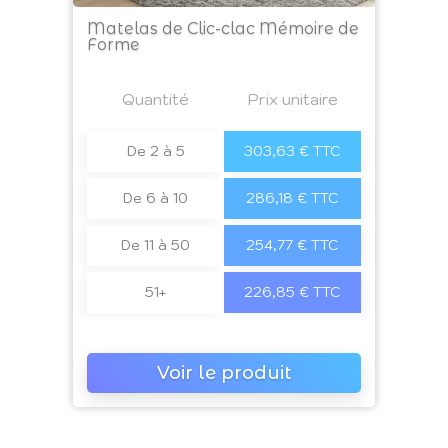
Matelas de Clic-clac Mémoire de
Forme
Prix
Quantité
a4
Prix unitaire
De 2 à 5
303,63 € TTC
De 6 à 10
286,18 € TTC
De 11 à 50
254,77 € TTC
51+
226,85 € TTC
Voir le produit