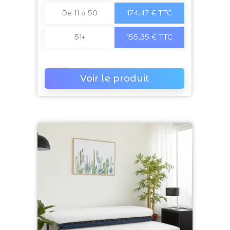
De 11 à 50
174,47 € TTC
51+
155,35 € TTC
Voir le produit