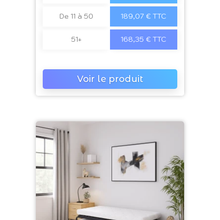
De 11 à 50
189,07 € TTC
51+
168,35 € TTC
Voir le produit