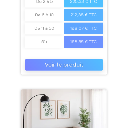
De 2 à 5
225,33 € TTC
De 6 à 10
212,38 € TTC
De 11 à 50
189,07 € TTC
51+
168,35 € TTC
Voir le produit