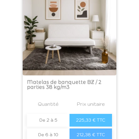
Matelas de banquette BZ / 2
parties 38 kg/m3
Prix
Quantité
a4
Prix unitaire
De 2 à 5
225,33 € TTC
De 6 à 10
212,38 € TTC