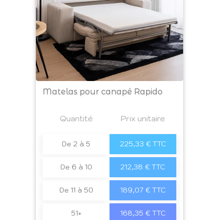
Matelas pour canapé Rapido
Prix
Quantité
a4
Prix unitaire
De 2 à 5
225,33 € TTC
De 6 à 10
212,38 € TTC
De 11 à 50
189,07 € TTC
51+
168,35 € TTC