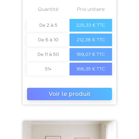
Prix
Quantité
a4
Prix unitaire
De 2 à 5
225,33 € TTC
De 6 à 10
212,38 € TTC
De 11 à 50
189,07 € TTC
51+
168,35 € TTC
Voir le produit