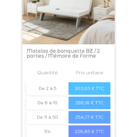
Matelas de banquette BZ / 2
parties / Mémoire de Forme
Prix
Quantité
a4
Prix unitaire
De 2 à 5
303,63 € TTC
De 6 à 10
286,18 € TTC
De 11 à 50
254,77 € TTC
51+
226,85 € TTC