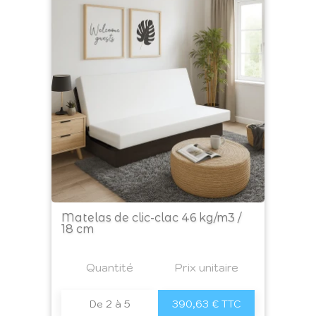
Matelas de clic-clac 46 kg/m3 /
18 cm
Prix
Quantité
a4
Prix unitaire
De 2 à 5
390,63 € TTC