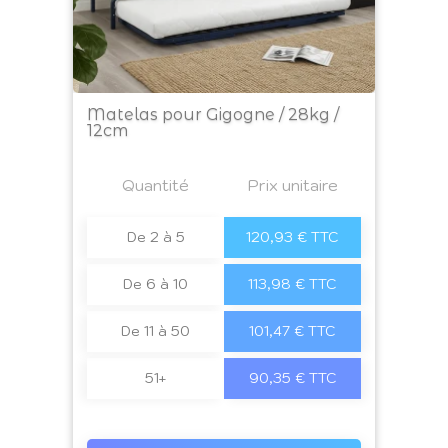
Matelas pour Gigogne / 28kg /
12cm
Prix
Quantité
a4
Prix unitaire
De 2 à 5
120,93 € TTC
De 6 à 10
113,98 € TTC
De 11 à 50
101,47 € TTC
51+
90,35 € TTC