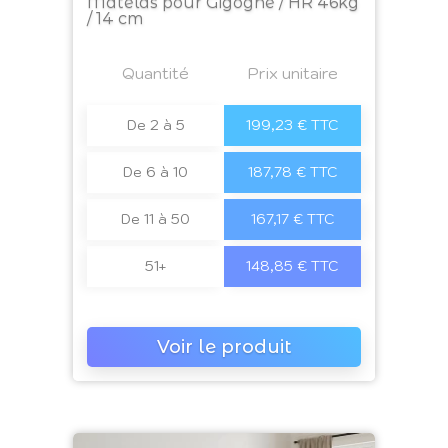
Matelas pour Gigogne / HR 46kg
/ 14 cm
Prix
Quantité
a4
Prix unitaire
De 2 à 5
199,23 € TTC
De 6 à 10
187,78 € TTC
De 11 à 50
167,17 € TTC
51+
148,85 € TTC
Voir le produit