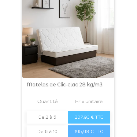
Matelas de Clic-clac 28 kg/m3
Prix
Quantité
a4
Prix unitaire
De 2 à 5
207,93 € TTC
De 6 à 10
195,98 € TTC