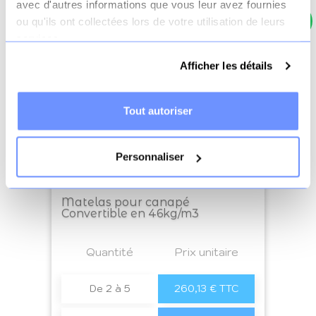
avec d'autres informations que vous leur avez fournies
ou qu'ils ont collectées lors de votre utilisation de leurs
services.
Afficher les détails
Tout autoriser
Personnaliser
Matelas pour canapé
Convertible en 46kg/m3
Prix
Quantité
a4
Prix unitaire
De 2 à 5
260,13 € TTC