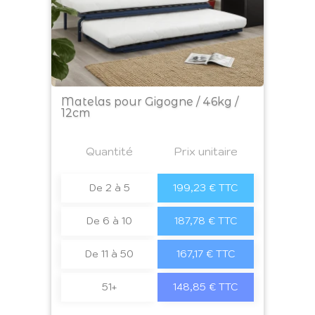
Matelas pour Gigogne / 46kg /
12cm
Prix
Quantité
a4
Prix unitaire
De 2 à 5
199,23 € TTC
De 6 à 10
187,78 € TTC
De 11 à 50
167,17 € TTC
51+
148,85 € TTC