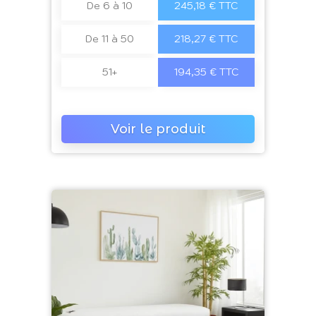
De 6 à 10
245,18 € TTC
De 11 à 50
218,27 € TTC
51+
194,35 € TTC
Voir le produit