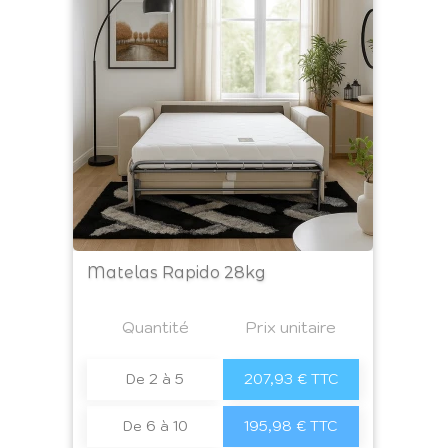
Matelas Rapido 28kg
Prix
Quantité
a4
Prix unitaire
De 2 à 5
207,93 € TTC
De 6 à 10
195,98 € TTC