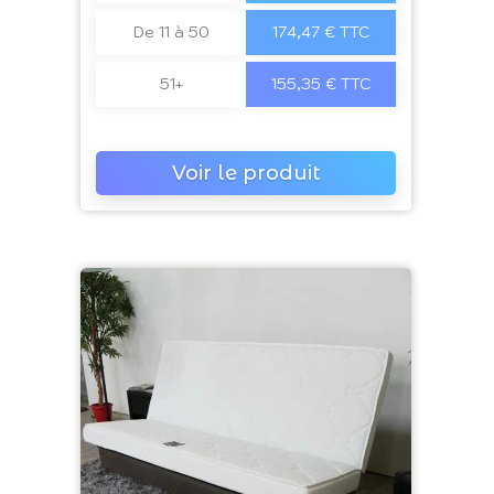
De 11 à 50
174,47 € TTC
51+
155,35 € TTC
Voir le produit