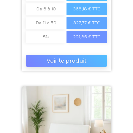
De 6 à 10
368,18 € TTC
De 11 à 50
327,77 € TTC
51+
291,85 € TTC
Voir le produit