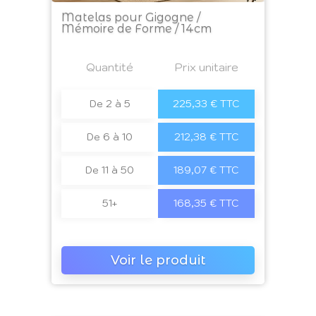
Matelas pour Gigogne /
Mémoire de Forme / 14cm
Prix
Quantité
a4
Prix unitaire
De 2 à 5
225,33 € TTC
De 6 à 10
212,38 € TTC
De 11 à 50
189,07 € TTC
51+
168,35 € TTC
Voir le produit