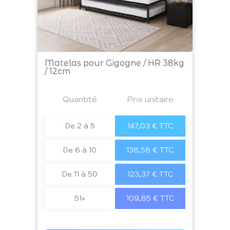
Matelas pour Gigogne / HR 38kg
/ 12cm
Prix
Quantité
a4
Prix unitaire
De 2 à 5
147,03 € TTC
De 6 à 10
138,58 € TTC
De 11 à 50
123,37 € TTC
51+
109,85 € TTC