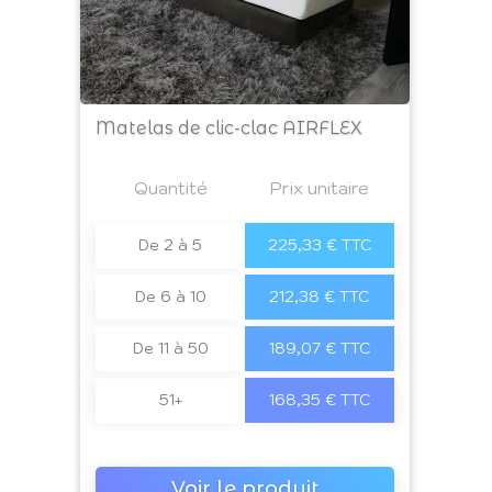
Matelas de clic-clac AIRFLEX
Prix
Quantité
a4
Prix unitaire
De 2 à 5
225,33 € TTC
De 6 à 10
212,38 € TTC
De 11 à 50
189,07 € TTC
51+
168,35 € TTC
Voir le produit