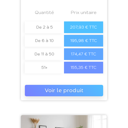
Prix
Quantité
a4
Prix unitaire
De 2 à 5
207,93 € TTC
De 6 à 10
195,98 € TTC
De 11 à 50
174,47 € TTC
51+
155,35 € TTC
Voir le produit