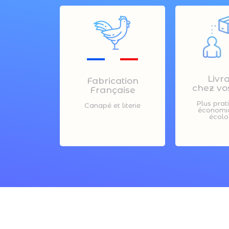
Livr
Fabrication
chez vos
Française
Plus prat
Canapé et literie
économiq
écolo