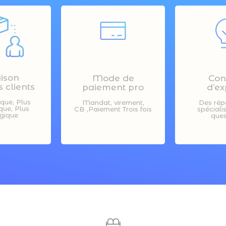
aison
Mode de
Con
 clients
paiement pro
d’ex
ique, Plus
Mandat, virement,
Des rép
ue, Plus
CB ,Paiement Trois fois
spéciali
gique
ques