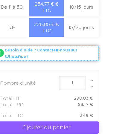
254,77 € €
De 11 à 50
10/15 jours
TTC
226,85 € €
51+
15/20 jours
TTC
Besoin d'aide ? Contactez-nous sur
WhatsApp !
Nombre d’unité
Total HT
290.83 €
Total TVA
58.17 €
Total TTC
349 €
Ajouter au panier