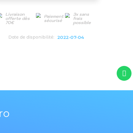
Livraison
3x sans
Paiement
offerte dès
frais
sécurisé
70€
possible
2022-07-04
Date de disponibilité:
ro