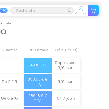
TTC
Compte
 Rapido
DO
Quantité
Prix unitaire
Délai (jours)
Départ sous
1
349 € TTC
3/6 jours
303,63 € €
De 2 à 5
3/6 jours
TTC
286,18 € €
De 6 à 10
6/10 jours
TTC