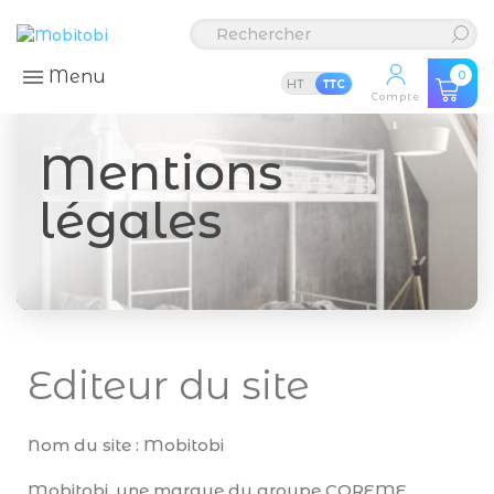
Menu
0
HT
TTC
Compte
Mentions
légales
Editeur du site
Nom du site : Mobitobi
Mobitobi, une marque du groupe COREME