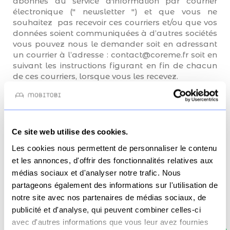
abonnés au service d'information par courrier
électronique (" newsletter ") et que vous ne
souhaitez pas recevoir ces courriers et/ou que vos
données soient communiquées à d’autres sociétés
vous pouvez nous le demander soit en adressant
un courrier à l’adresse : contact@coreme.fr soit en
suivant les instructions figurant en fin de chacun
de ces courriers, lorsque vous les recevez.
Copyright et propriété
intellectuelle
Ce site web utilise des cookies.
Les cookies nous permettent de personnaliser le contenu
Tous les écrans, graphismes et autres informations
présents sur le site www.mobitobi.fr ont la
et les annonces, d'offrir des fonctionnalités relatives aux
propriété de SAS COREME. L'ensemble des
médias sociaux et d'analyser notre trafic. Nous
éléments édités sur ce Site, qu'ils soient visuels ou
partageons également des informations sur l'utilisation de
sonores, y compris la technologie sous-jacente,
notre site avec nos partenaires de médias sociaux, de
sont protégés par les dispositions du code de la
publicité et d'analyse, qui peuvent combiner celles-ci
Propriété Intellectuelle.Ils sont la propriété
avec d'autres informations que vous leur avez fournies
exclusive de SAS COREME. En conséquence,