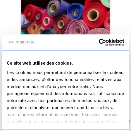
Ce site web utilise des cookies.
Les cookies nous permettent de personnaliser le contenu
et les annonces, d'offrir des fonctionnalités relatives aux
médias sociaux et d'analyser notre trafic. Nous
Configurateur de tissus au
partageons également des informations sur l'utilisation de
mètre
notre site avec nos partenaires de médias sociaux, de
publicité et d'analyse, qui peuvent combiner celles-ci
avec d'autres informations que vous leur avez fournies
Prix
ou qu'ils ont collectées lors de votre utilisation de leurs
Voir le produit
a4
services.