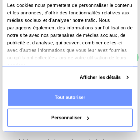
Les cookies nous permettent de personnaliser le contenu
et les annonces, d'offrir des fonctionnalités relatives aux
médias sociaux et d'analyser notre trafic. Nous
Matelas sur-mesure pour club
partageons également des informations sur l'utilisation de
adulte M1
notre site avec nos partenaires de médias sociaux, de
publicité et d'analyse, qui peuvent combiner celles-ci
avec d'autres informations que vous leur avez fournies
Prix
ou qu'ils ont collectées lors de votre utilisation de leurs
Voir le produit
a4
services.
Afficher les détails
Affichage 1-2 de 2 article(s)
Tout autoriser
Nos matelas pour clubs adultes sont
spécialement étudiés pour l'aménagement
des clubs pour adultes. Ils répondent aux
Personnaliser
normes non feu, et aux besoin d'hygiène
parfaite.