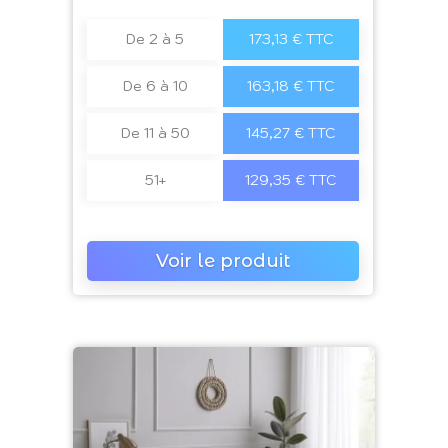
De 2 à 5
173,13 € TTC
De 6 à 10
163,18 € TTC
De 11 à 50
145,27 € TTC
51+
129,35 € TTC
Voir le produit