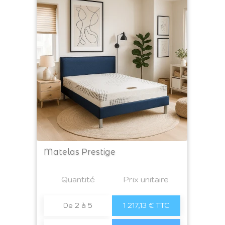
Matelas Prestige
Prix
Quantité
a4
Prix unitaire
De 2 à 5
1 217,13 € TTC