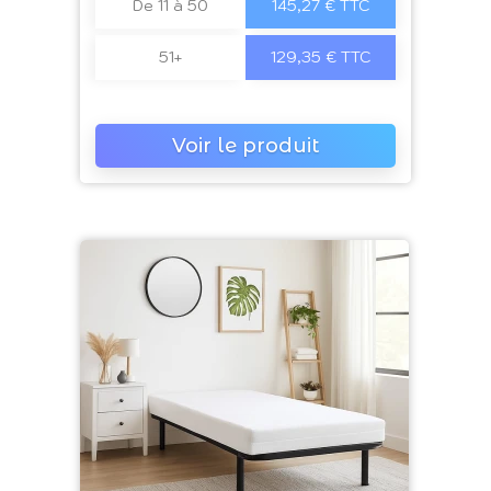
De 11 à 50
145,27 € TTC
51+
129,35 € TTC
Voir le produit