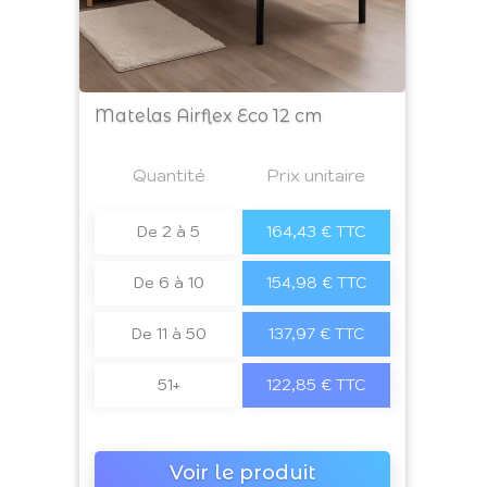
Matelas Airflex Eco 12 cm
Prix
Quantité
a4
Prix unitaire
De 2 à 5
164,43 € TTC
De 6 à 10
154,98 € TTC
De 11 à 50
137,97 € TTC
51+
122,85 € TTC
Voir le produit