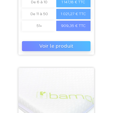
De 6 à 10
1 147,18 € TTC
De 11 à 50
1 021,27 € TTC
51+
909,35 € TTC
Voir le produit