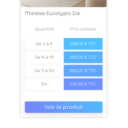
Matelas Eucalypto Ice
Prix
Quantité
a4
Prix unitaire
De 2 à 5
695,13 € TTC
De 6 à 10
655,18 € TTC
De 11 à 50
583,27 € TTC
51+
519,35 € TTC
Voir le produit