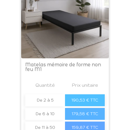
Matelas mémoire de forme non
feu M1
Prix
Quantité
a4
Prix unitaire
De 2 à 5
190,53 € TTC
De 6 à 10
179,58 € TTC
De 11 à 50
159,87 € TTC