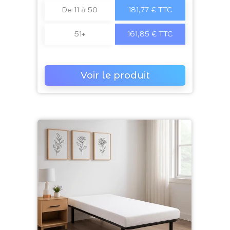
De 11 à 50
181,77 € TTC
51+
161,85 € TTC
Voir le produit