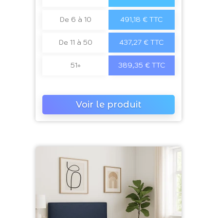
De 6 à 10
491,18 € TTC
De 11 à 50
437,27 € TTC
51+
389,35 € TTC
Voir le produit