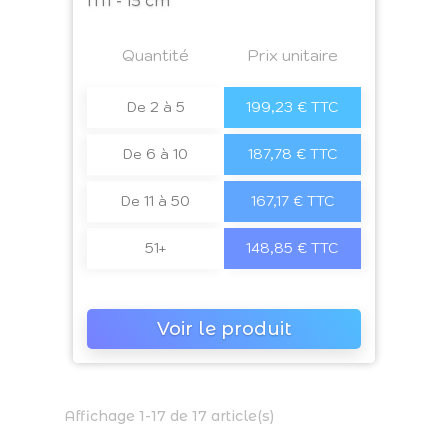
M1 - 15 cm
Prix
Quantité
a4
Prix unitaire
De 2 à 5
199,23 € TTC
De 6 à 10
187,78 € TTC
De 11 à 50
167,17 € TTC
51+
148,85 € TTC
Voir le produit
Affichage 1-17 de 17 article(s)