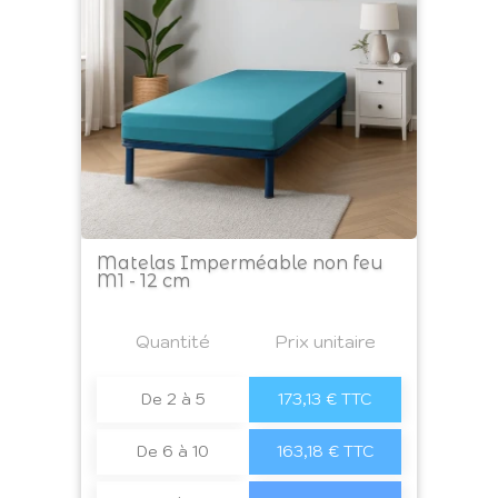
Matelas Imperméable non feu
M1 - 12 cm
Prix
Quantité
a4
Prix unitaire
De 2 à 5
173,13 € TTC
De 6 à 10
163,18 € TTC