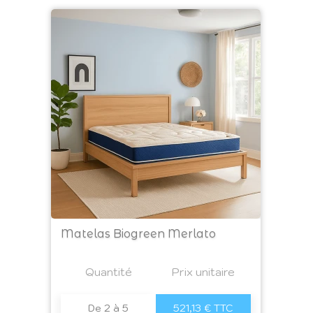
Matelas Biogreen Merlato
Prix
Quantité
a4
Prix unitaire
De 2 à 5
521,13 € TTC