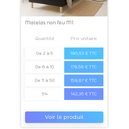
Matelas non feu M1
Prix
Quantité
a4
Prix unitaire
De 2 à 5
190,53 € TTC
De 6 à 10
179,58 € TTC
De 11 à 50
159,87 € TTC
51+
142,35 € TTC
Voir le produit