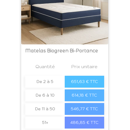
Matelas Biogreen Bi-Portance
Prix
Quantité
a4
Prix unitaire
De 2 à 5
651,63 € TTC
De 6 à 10
614,18 € TTC
De 11 à 50
546,77 € TTC
51+
486,85 € TTC