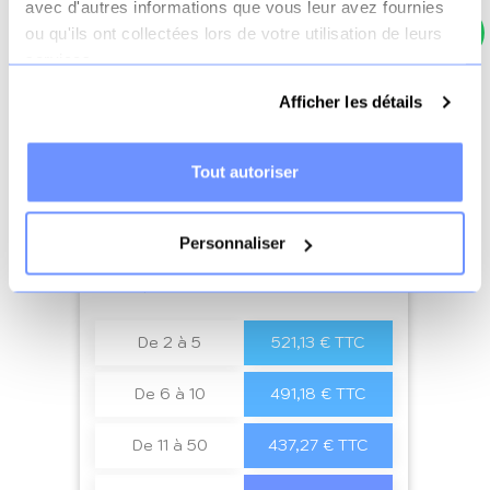
avec d'autres informations que vous leur avez fournies
ou qu'ils ont collectées lors de votre utilisation de leurs
services.
Afficher les détails
Tout autoriser
Matelas Ergolattex
Personnaliser
Prix
Quantité
a4
Prix unitaire
De 2 à 5
521,13 € TTC
De 6 à 10
491,18 € TTC
De 11 à 50
437,27 € TTC