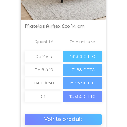
Matelas Airflex Eco 14 cm
Prix
Quantité
a4
Prix unitaire
De 2 à 5
181,83 € TTC
De 6 à 10
171,38 € TTC
De 11 à 50
152,57 € TTC
51+
135,85 € TTC
Voir le produit