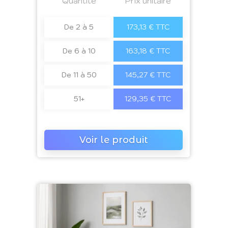
Quantité
a4
Prix unitaire
De 2 à 5
173,13 € TTC
De 6 à 10
163,18 € TTC
De 11 à 50
145,27 € TTC
51+
129,35 € TTC
Voir le produit