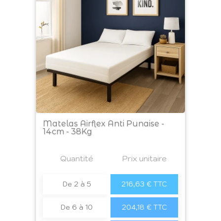
Matelas Airflex Anti Punaise -
14cm - 38Kg
Prix
Quantité
a4
Prix unitaire
De 2 à 5
216,63 € TTC
De 6 à 10
204,18 € TTC