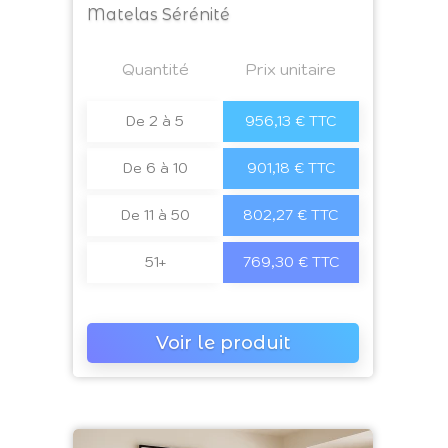
Matelas Sérénité
Prix
Quantité
a4
Prix unitaire
De 2 à 5
956,13 € TTC
De 6 à 10
901,18 € TTC
De 11 à 50
802,27 € TTC
51+
769,30 € TTC
Voir le produit