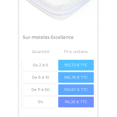
Sur-matelas Excellence
Prix
Quantité
a4
Prix unitaire
De 2 à 5
155,73 € TTC
De 6 à 10
146,78 € TTC
De 11 à 50
130,67 € TTC
51+
116,35 € TTC