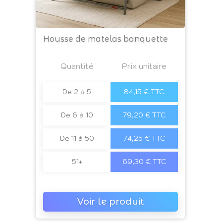
Housse de matelas banquette
Prix
Quantité
a4
Prix unitaire
De 2 à 5
84,15 € TTC
De 6 à 10
79,20 € TTC
De 11 à 50
74,25 € TTC
51+
69,30 € TTC
Voir le produit