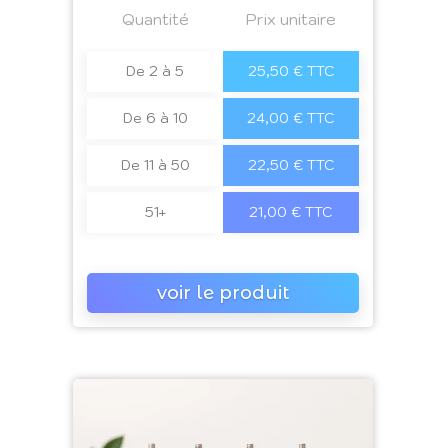
Quantité
a4
Prix unitaire
De 2 à 5
25,50 € TTC
De 6 à 10
24,00 € TTC
De 11 à 50
22,50 € TTC
51+
21,00 € TTC
voir le produit