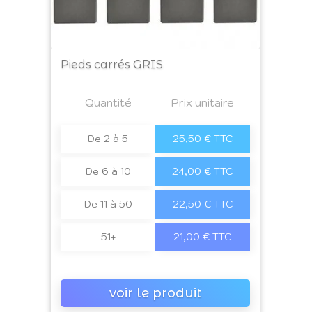
Pieds carrés GRIS
Prix
Quantité
a4
Prix unitaire
De 2 à 5
25,50 € TTC
De 6 à 10
24,00 € TTC
De 11 à 50
22,50 € TTC
51+
21,00 € TTC
voir le produit