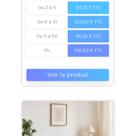
De 2 à 5
131,75 € TTC
De 6 à 10
124,00 € TTC
De 11 à 50
116,25 € TTC
51+
108,50 € TTC
Voir le produit