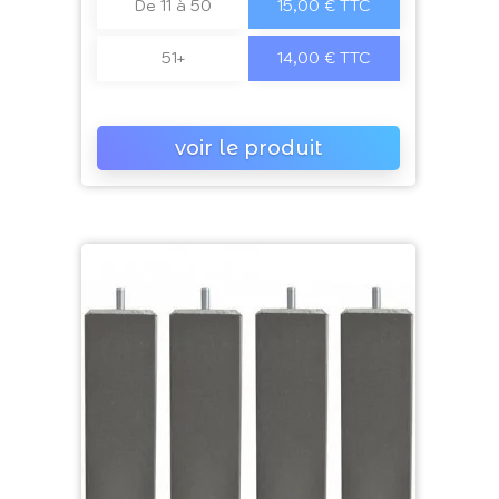
De 11 à 50
15,00 € TTC
51+
14,00 € TTC
voir le produit