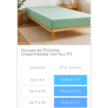
Housse de Matelas
Imperméable non feu M1
Prix
Quantité
a4
Prix unitaire
De 2 à 5
84,15 € TTC
De 6 à 10
79,20 € TTC
De 11 à 50
74,25 € TTC