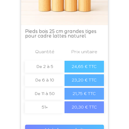
Pieds bois 25 cm grandes tiges
pour cadre lattes naturel
Prix
Quantité
a4
Prix unitaire
De 2 à 5
24,65 € TTC
De 6 à 10
23,20 € TTC
De 11 à 50
21,75 € TTC
51+
20,30 € TTC