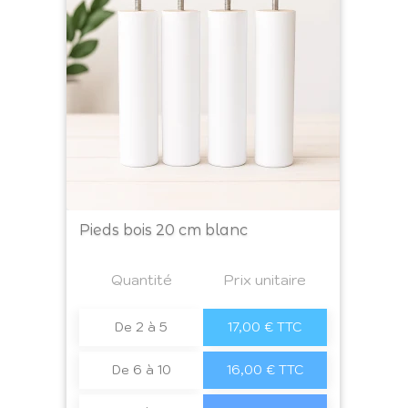
Pieds bois 20 cm blanc
Prix
Quantité
a4
Prix unitaire
De 2 à 5
17,00 € TTC
De 6 à 10
16,00 € TTC