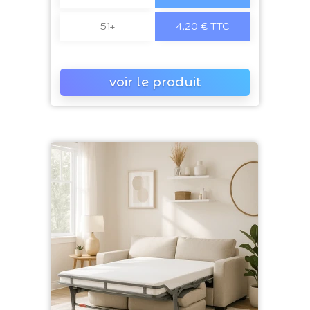
51+
4,20 € TTC
voir le produit