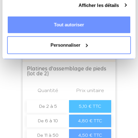
Afficher les détails
Tout autoriser
Personnaliser
Platines d'assemblage de pieds
(lot de 2)
Prix
Quantité
a4
Prix unitaire
De 2 à 5
5,10 € TTC
De 6 à 10
4,80 € TTC
De 11 à 50
4,50 € TTC