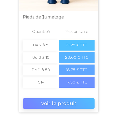
Pieds de Jumelage
Prix
Quantité
a4
Prix unitaire
De 2 à 5
21,25 € TTC
De 6 à 10
20,00 € TTC
De 11 à 50
18,75 € TTC
51+
17,50 € TTC
voir le produit