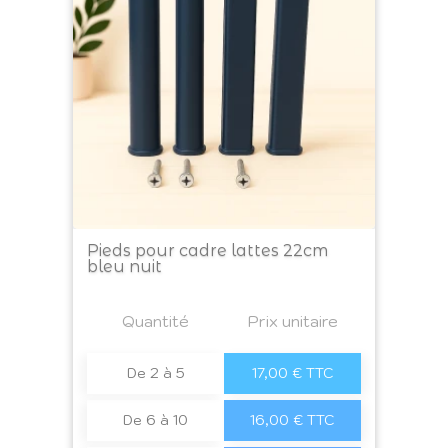
Pieds pour cadre lattes 22cm
bleu nuit
Prix
Quantité
a4
Prix unitaire
De 2 à 5
17,00 € TTC
De 6 à 10
16,00 € TTC