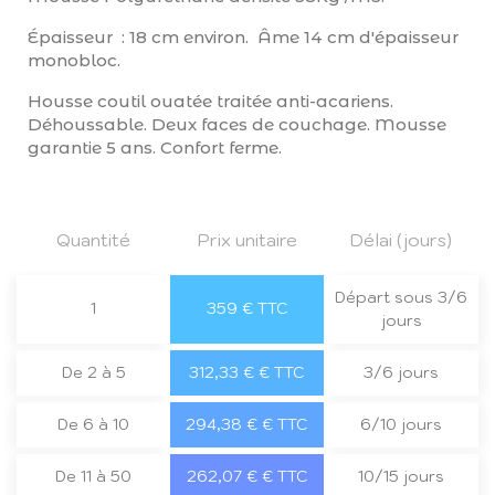
Épaisseur : 18 cm environ. Âme 14 cm d'épaisseur
monobloc.
Housse coutil ouatée traitée anti-acariens.
Déhoussable. Deux faces de couchage. Mousse
garantie 5 ans. Confort ferme.
Quantité
Prix unitaire
Délai (jours)
Départ sous 3/6
1
359 € TTC
jours
De 2 à 5
312,33 € € TTC
3/6 jours
De 6 à 10
294,38 € € TTC
6/10 jours
De 11 à 50
262,07 € € TTC
10/15 jours