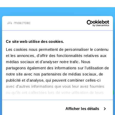
Une qualité et un
service pro
Ce site web utilise des cookies.
Les cookies nous permettent de personnaliser le contenu
et les annonces, d'offrir des fonctionnalités relatives aux
médias sociaux et d'analyser notre trafic. Nous
partageons également des informations sur l'utilisation de
notre site avec nos partenaires de médias sociaux, de
publicité et d'analyse, qui peuvent combiner celles-ci
avec d'autres informations que vous leur avez fournies
ou qu'ils ont collectées lors de votre utilisation de leurs
Fabrication Française
services.
Canapé et literie
Afficher les détails