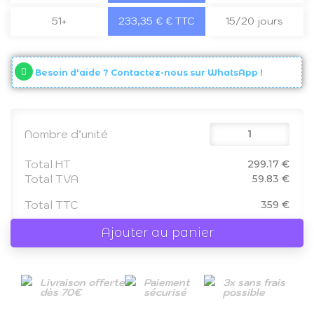
51+
233,35 € € TTC
15/20 jours
Besoin d'aide ? Contactez-nous sur WhatsApp !
Nombre d’unité
Total HT
299.17 €
Total TVA
59.83 €
Total TTC
359 €
Ajouter au panier
Livraison offerte
Paiement
3x sans frais
dès 70€
sécurisé
possible