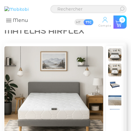
Menu
0
HT
TTC
Compte
MATELAS AIRFLEX