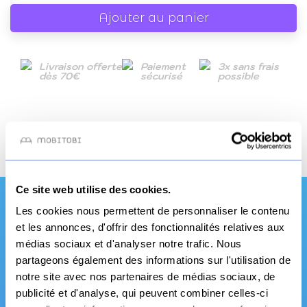
Ajouter au panier
Livraison offerte
Paiement
3x sans frais
dès 70€
sécurisé
possible
2022-07-04
Date de disponibilité:
Ce site web utilise des cookies.
Les cookies nous permettent de personnaliser le contenu
Une qualité et un
et les annonces, d'offrir des fonctionnalités relatives aux
médias sociaux et d'analyser notre trafic. Nous
service pro
partageons également des informations sur l'utilisation de
notre site avec nos partenaires de médias sociaux, de
publicité et d'analyse, qui peuvent combiner celles-ci