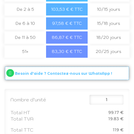
De 2 à 5
103,53 € € TTC
10/15 jours
De 6 à 10
97,58 € € TTC
15/18 jours
De 11 à 50
86,87 € € TTC
18/20 jours
51+
83,30 € € TTC
20/25 jours
Besoin d'aide ? Contactez-nous sur WhatsApp !
Nombre d’unité
Total HT
99.17 €
Total TVA
19.83 €
Total TTC
119 €