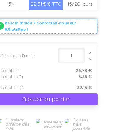
51+
22,51 € € TTC
15/20 jours
Besoin d'aide ? Contactez-nous sur
WhatsApp !
Nombre d’unité
Total HT
26.79 €
Total TVA
5.36 €
Total TTC
32.15 €
Ajouter au panier
Livraison
3x sans
Paiement
offerte dès
frais
sécurisé
70€
possible