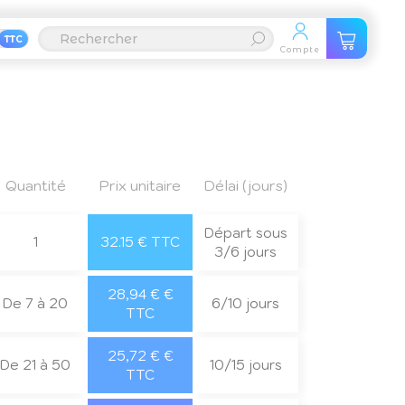
TTC
Compte
Quantité
Prix unitaire
Délai (jours)
Départ sous
1
32.15 € TTC
3/6 jours
28,94 € €
De 7 à 20
6/10 jours
TTC
25,72 € €
De 21 à 50
10/15 jours
TTC