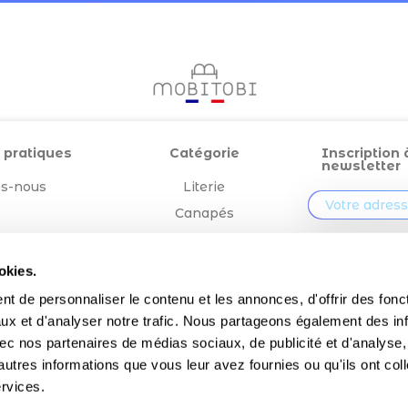
 pratiques
Catégorie
Inscription 
newsletter
s-nous
Literie
Canapés
égales
Outdoor
En validant v
vous acceptez q
Confection
okies.
entreprise » mémo
t de personnaliser le contenu et les annonces, d'offrir des fonct
votre adresse em
de vous envoyer
ux et d'analyser notre trafic. Nous partageons également des in
notre lettre d'in
 avec nos partenaires de médias sociaux, de publicité et d'analyse
autres informations que vous leur avez fournies ou qu'ils ont col
ervices.