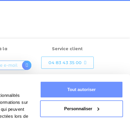
à la
Service client
04 83 43 35 00
otre inscription,
ue « mon
Tout autoriser
rise et utilise
ionnalités
ail dans le but
 mensuellement
formations sur
formations.
Personnaliser
, qui peuvent
lectées lors de