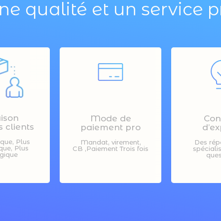
ne qualité et un service p
aison
Mode de
Con
 clients
paiement pro
d’ex
ique, Plus
Mandat, virement,
Des rép
ue, Plus
CB ,Paiement Trois fois
spéciali
gique
ques