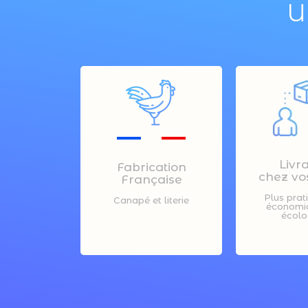
U
Livr
Fabrication
chez vos
Française
Plus prat
Canapé et literie
économiq
écolo