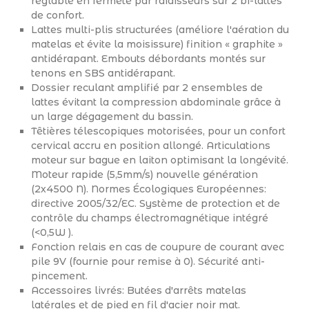
réglable en fermeté par raidisseurs sur 2 bi-lattes
de confort.
Lattes multi-plis structurées (améliore l'aération du
matelas et évite la moisissure) finition « graphite »
antidérapant. Embouts débordants montés sur
tenons en SBS antidérapant.
Dossier reculant amplifié par 2 ensembles de
lattes évitant la compression abdominale grâce à
un large dégagement du bassin.
Têtières télescopiques motorisées, pour un confort
cervical accru en position allongé. Articulations
moteur sur bague en laiton optimisant la longévité.
Moteur rapide (5,5mm/s) nouvelle génération
(2x4500 N). Normes Écologiques Européennes:
directive 2005/32/EC. Système de protection et de
contrôle du champs électromagnétique intégré
(<0,5W ).
Fonction relais en cas de coupure de courant avec
pile 9V (fournie pour remise à 0). Sécurité anti-
pincement.
Accessoires livrés: Butées d'arrêts matelas
latérales et de pied en fil d'acier noir mat.