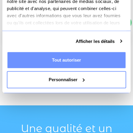
notre site avec nos partenaires de médias sociaux, de
Total HT
2491.67 €
publicité et d'analyse, qui peuvent combiner celles-ci
Total TVA
498.33 €
avec d'autres informations que vous leur avez fournies
ou qu'ils ont collectées lors de votre utilisation de leurs
Total TTC
2990 €
services.
Ajouter au panier
Afficher les détails
Livraison offerte
Paiement
3x sans frais
Tout autoriser
dès 70€
sécurisé
possible
Personnaliser
2022-07-04
Date de disponibilité:
Une qualité et un