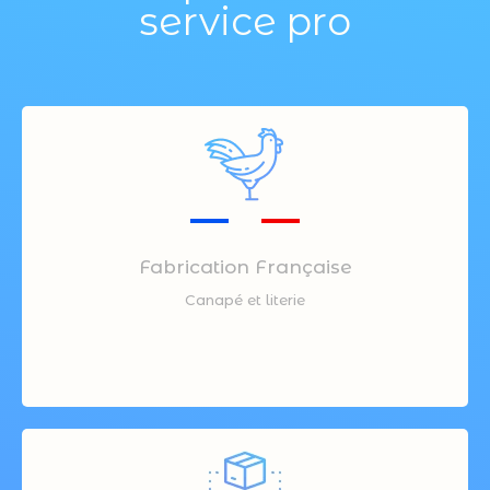
service pro
Fabrication Française
Canapé et literie