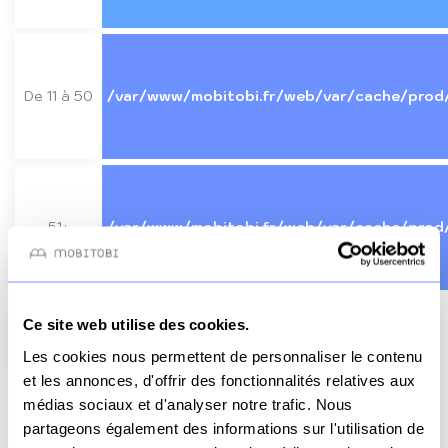
De 11 à 50
/var/www/mobitobi.fr/web/var/cache/prod
51+
/var/www/mobitobi.fr/web/var/cache/prod
Ce site web utilise des cookies.
Besoin d'aide ? Contactez-nous sur WhatsApp !
Les cookies nous permettent de personnaliser le contenu
et les annonces, d'offrir des fonctionnalités relatives aux
médias sociaux et d'analyser notre trafic. Nous
partageons également des informations sur l'utilisation de
Nombre d’unité