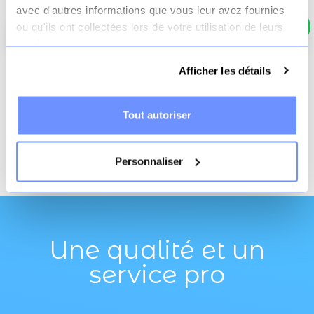
Total TTC
2490 €
avec d'autres informations que vous leur avez fournies
ou qu'ils ont collectées lors de votre utilisation de leurs
Ajouter au panier
services.
Afficher les détails
Livraison offerte
Paiement
3x sans frais
dès 70€
sécurisé
possible
Tout autoriser
2022-07-04
Date de disponibilité:
Personnaliser
Une qualité et un
service pro