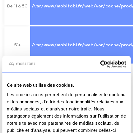
De 11 à 50
/var/www/mobitobi.fr/web/var/cache/prod
51+
/var/www/mobitobi.fr/web/var/cache/prod
Besoin d'aide ? Contactez-nous sur WhatsApp !
Ce site web utilise des cookies.
Les cookies nous permettent de personnaliser le contenu
et les annonces, d'offrir des fonctionnalités relatives aux
Nombre d’unité
médias sociaux et d'analyser notre trafic. Nous
partageons également des informations sur l'utilisation de
Total HT
2075 €
notre site avec nos partenaires de médias sociaux, de
Total TVA
415 €
publicité et d'analyse, qui peuvent combiner celles-ci