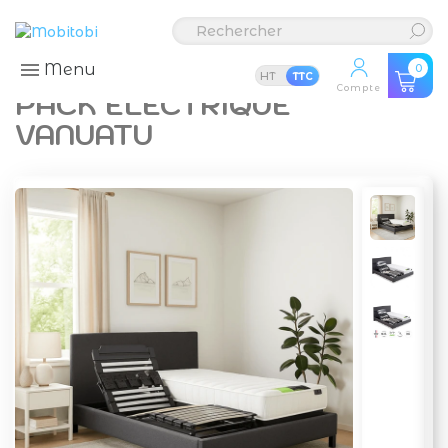
Menu
0
HT
TTC
Compte
PACK ÉLECTRIQUE
VANUATU