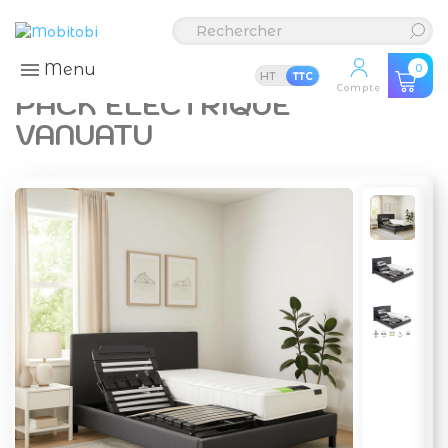
Menu
0
HT
TTC
Compte
PACK ÉLECTRIQUE
VANUATU