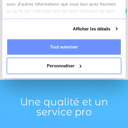
Total TTC
2490 €
avec d'autres informations que vous leur avez fournies
ou qu'ils ont collectées lors de votre utilisation de leurs
Ajouter au panier
services.
Afficher les détails
Livraison offerte
Paiement
3x sans frais
dès 70€
sécurisé
possible
Tout autoriser
2022-07-04
Date de disponibilité:
Personnaliser
Une qualité et un
service pro