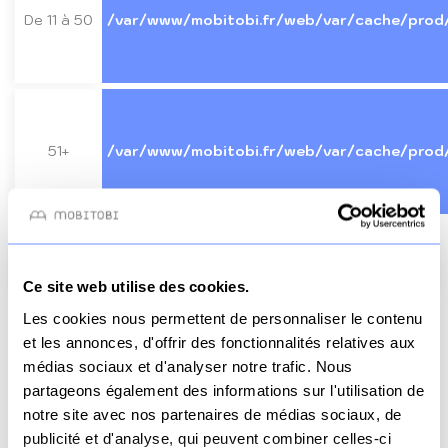
De 11 à 50
/var/www/mobitobi.fr/web/var/cache/prod
51+
/var/www/mobitobi.fr/web/var/cache/prod
Besoin d'aide ? Contactez-nous sur WhatsApp !
Ce site web utilise des cookies.
Les cookies nous permettent de personnaliser le contenu
et les annonces, d'offrir des fonctionnalités relatives aux
Nombre d’unité
médias sociaux et d'analyser notre trafic. Nous
partageons également des informations sur l'utilisation de
Total HT
2075 €
notre site avec nos partenaires de médias sociaux, de
Total TVA
415 €
publicité et d'analyse, qui peuvent combiner celles-ci