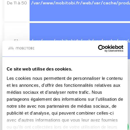
De 11 à 50
/var/www/mobitobi.fr/web/var/cache/prod
51+
/var/www/mobitobi.fr/web/var/cache/prod
Ce site web utilise des cookies.
Besoin d'aide ? Contactez-nous sur WhatsApp !
Les cookies nous permettent de personnaliser le contenu
et les annonces, d'offrir des fonctionnalités relatives aux
médias sociaux et d'analyser notre trafic. Nous
partageons également des informations sur l'utilisation de
Nombre d’unité
notre site avec nos partenaires de médias sociaux, de
Total HT
1908.33 €
publicité et d'analyse, qui peuvent combiner celles-ci
Total TVA
381.67 €
avec d'autres informations que vous leur avez fournies
ou qu'ils ont collectées lors de votre utilisation de leurs
Total TTC
2290 €