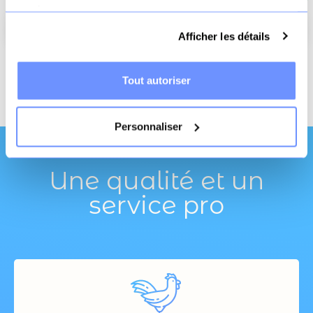
services.
Ajouter au panier
Afficher les détails
Livraison offerte
Paiement
3x sans frais
Tout autoriser
dès 70€
sécurisé
possible
Personnaliser
Une qualité et un
service pro