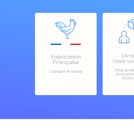
Livr
Fabrication
chez vos
Française
Plus prat
Canapé et literie
économiq
écolo