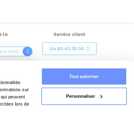
à la
Service client
04 83 43 35 00
otre inscription,
ue « mon
Tout autoriser
rise et utilise
ionnalités
ail dans le but
 mensuellement
formations sur
formations.
Personnaliser
, qui peuvent
lectées lors de