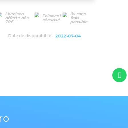
Livraison
3x sans
Paiement
offerte dès
frais
sécurisé
70€
possible
2022-07-04
Date de disponibilité:
ro