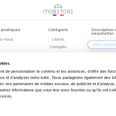
 pratiques
Catégorie
Inscription 
newsletter
s-nous
Literie
Canapés
égales
Outdoor
En validant v
vous acceptez q
Confection
okies.
entreprise » mémo
t de personnaliser le contenu et les annonces, d'offrir des fonct
votre adresse em
de vous envoyer
ux et d'analyser notre trafic. Nous partageons également des in
notre lettre d'in
 avec nos partenaires de médias sociaux, de publicité et d'analyse
autres informations que vous leur avez fournies ou qu'ils ont col
ervices.
tous droits réservés Mobitobi 2022 - réalisé avec passion par l'
agence JLCW