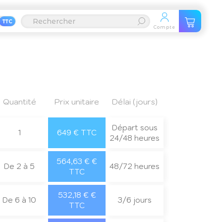
TTC
Compte
Quantité
Prix unitaire
Délai (jours)
Départ sous
1
649 € TTC
24/48 heures
564,63 € €
De 2 à 5
48/72 heures
TTC
532,18 € €
De 6 à 10
3/6 jours
TTC