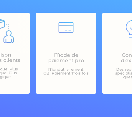
aison
Mode de
Con
 clients
paiement pro
d’ex
ique, Plus
Mandat, virement,
Des rép
ue, Plus
CB ,Paiement Trois fois
spéciali
gique
ques