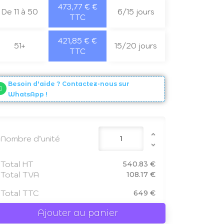
473,77 € €
De 11 à 50
6/15 jours
TTC
421,85 € €
51+
15/20 jours
TTC
Besoin d'aide ? Contactez-nous sur
WhatsApp !
Nombre d’unité
Total HT
540.83 €
Total TVA
108.17 €
Total TTC
649 €
Ajouter au panier