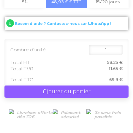
51+
48,93 € € TTC
15/20 jours
Besoin d'aide ? Contactez-nous sur WhatsApp !
Nombre d’unité
Total HT
58.25 €
Total TVA
11.65 €
Total TTC
69.9 €
Ajouter au panier
Livraison offerte
Paiement
3x sans frais
dès 70€
sécurisé
possible