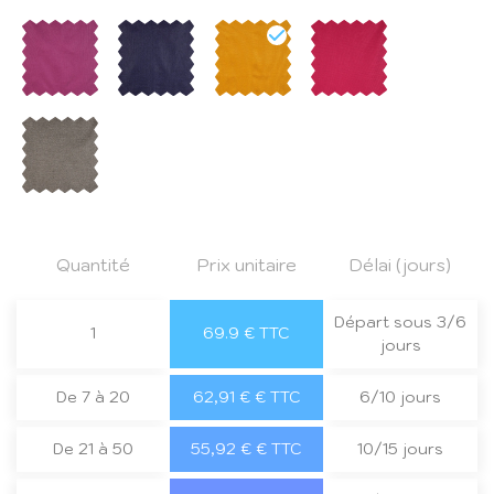
Quantité
Prix unitaire
Délai (jours)
Départ sous 3/6
1
69.9 € TTC
jours
De 7 à 20
62,91 € € TTC
6/10 jours
De 21 à 50
55,92 € € TTC
10/15 jours