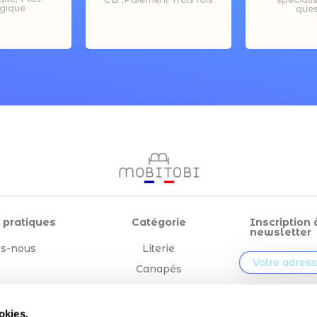
gique
ques
 pratiques
Catégorie
Inscription 
newsletter
s-nous
Literie
Canapés
égales
Outdoor
En validant v
vous acceptez q
Confection
okies.