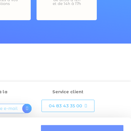
tions
et de 14h à 17h
à la
Service client
04 83 43 35 00
otre inscription,
ue « mon