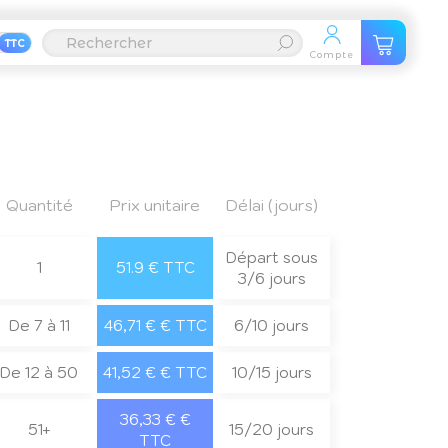
TTC
Compte
Quantité
Prix unitaire
Délai (jours)
Départ sous
1
51.9 € TTC
3/6 jours
De 7 à 11
46,71 € € TTC
6/10 jours
De 12 à 50
41,52 € € TTC
10/15 jours
36,33 € €
51+
15/20 jours
TTC