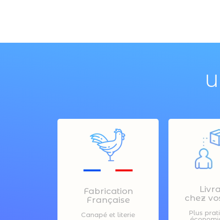
U
Livr
Fabrication
chez vos
Française
Plus prat
Canapé et literie
économiq