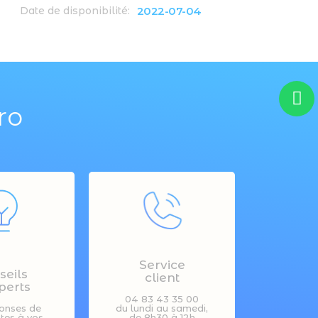
2022-07-04
Date de disponibilité:
ro
Service
seils
client
perts
04 83 43 35 00
onses de
du lundi au samedi,
stes à vos
de 8h30 à 12h