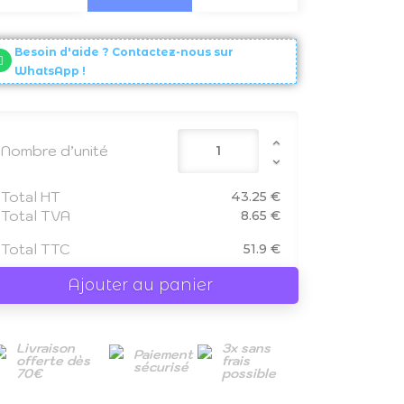
Besoin d'aide ? Contactez-nous sur
WhatsApp !
Nombre d’unité
Total HT
43.25 €
Total TVA
8.65 €
Total TTC
51.9 €
Ajouter au panier
Livraison
3x sans
Paiement
offerte dès
frais
sécurisé
70€
possible