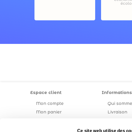
écolo
Espace client
Informations
Mon compte
Qui somme
Mon panier
Livraison
Mentions l
CGV
Ce site web utilise des co