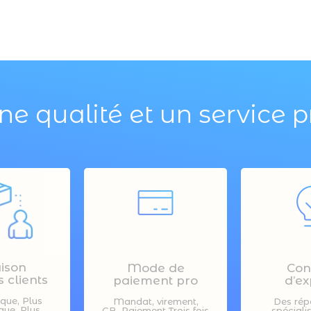
ne qualité et un service p
aison
Mode de
Con
 clients
paiement pro
d’ex
ique, Plus
Mandat, virement,
Des rép
ue, Plus
CB ,Paiement Trois fois
spéciali