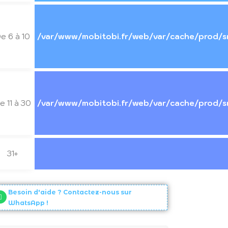
e 6 à 10
/var/www/mobitobi.fr/web/var/cache/prod/s
e 11 à 30
/var/www/mobitobi.fr/web/var/cache/prod/s
31+
Besoin d'aide ? Contactez-nous sur
WhatsApp !