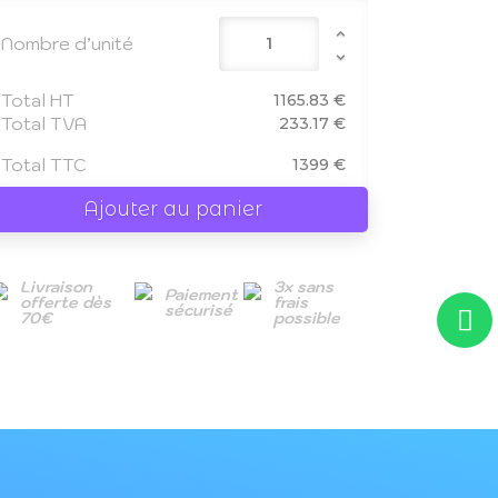
Nombre d’unité
Total HT
1165.83 €
Total TVA
233.17 €
Total TTC
1399 €
Ajouter au panier
Livraison
3x sans
Paiement
offerte dès
frais
sécurisé
70€
possible