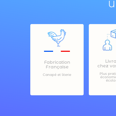
U
Livr
Fabrication
chez vos
Française
Plus prat
Canapé et literie
économiq
écolo