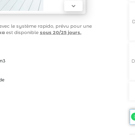

D
avec le système rapido, prévu pour une
xa
est disponible
sous 20/25 jours.
/m3
D
ide