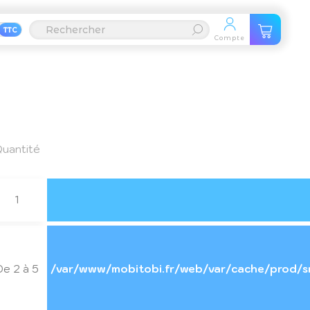
TTC
Compte
uantité
1
De 2 à 5
/var/www/mobitobi.fr/web/var/cache/prod/s