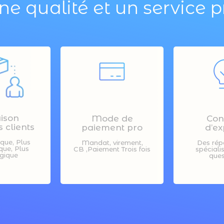
ne qualité et un service p
aison
Mode de
Con
 clients
paiement pro
d’ex
ique, Plus
Mandat, virement,
Des rép
ue, Plus
CB ,Paiement Trois fois
spéciali
gique
ques