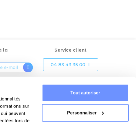
à la
Service client
04 83 43 35 00
otre inscription,
ue « mon
Tout autoriser
rise et utilise
ionnalités
ail dans le but
 mensuellement
formations sur
formations.
Personnaliser
, qui peuvent
lectées lors de