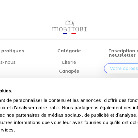
 pratiques
Catégorie
Inscription 
newsletter
s-nous
Literie
Canapés
égales
Outdoor
En validant v
vous acceptez q
Confection
okies.
entreprise » mémo
t de personnaliser le contenu et les annonces, d'offrir des fonct
votre adresse em
de vous envoyer
ux et d'analyser notre trafic. Nous partageons également des in
notre lettre d'in
 avec nos partenaires de médias sociaux, de publicité et d'analyse
autres informations que vous leur avez fournies ou qu'ils ont col
ervices.
tous droits réservés Mobitobi 2022 - réalisé avec passion par l'
agence JLCW