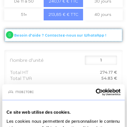
De 11 à 50
240,17 € € TTC
30 jours
51+
213,85 € € TTC
40 jours
Besoin d'aide ? Contactez-nous sur WhatsApp !
Nombre d’unité
Total HT
274.17 €
Total TVA
54.83 €
Total TTC
329 €
Ajouter au panier
Ce site web utilise des cookies.
Livraison offerte
Paiement
3x sans frais
Les cookies nous permettent de personnaliser le contenu
dès 70€
sécurisé
possible