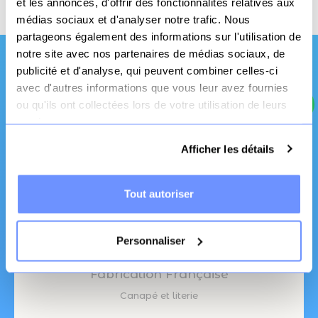
et les annonces, d'offrir des fonctionnalités relatives aux
médias sociaux et d'analyser notre trafic. Nous
partageons également des informations sur l'utilisation de
notre site avec nos partenaires de médias sociaux, de
publicité et d'analyse, qui peuvent combiner celles-ci
Une qualité et un
avec d'autres informations que vous leur avez fournies
ou qu'ils ont collectées lors de votre utilisation de leurs
service pro
services.
Afficher les détails
Tout autoriser
Personnaliser
Fabrication Française
Canapé et literie