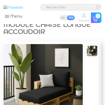
Menu
0
HT
TTC
Compte
MODULE CHAISE LONGUE
ACCOUDOIR