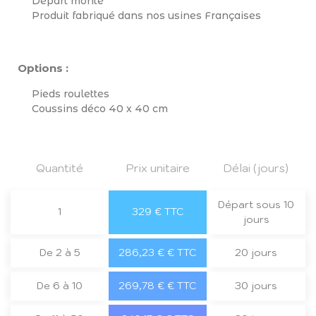
Départ monté
Produit fabriqué dans nos usines Françaises
Options :
Pieds roulettes
Coussins déco 40 x 40 cm
Quantité
Prix unitaire
Délai (jours)
Départ sous 10
1
329 € TTC
jours
De 2 à 5
286,23 € € TTC
20 jours
De 6 à 10
269,78 € € TTC
30 jours