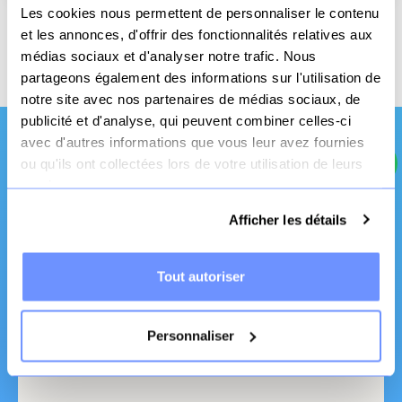
Les cookies nous permettent de personnaliser le contenu
et les annonces, d'offrir des fonctionnalités relatives aux
Livraison offerte
Paiement
3x sans frais
dès 70€
sécurisé
possible
médias sociaux et d'analyser notre trafic. Nous
partageons également des informations sur l'utilisation de
notre site avec nos partenaires de médias sociaux, de
publicité et d'analyse, qui peuvent combiner celles-ci
avec d'autres informations que vous leur avez fournies
ou qu'ils ont collectées lors de votre utilisation de leurs
Une qualité et un
services.
service pro
Afficher les détails
Tout autoriser
Personnaliser