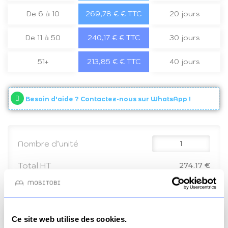
De 6 à 10
269,78 € € TTC
20 jours
De 11 à 50
240,17 € € TTC
30 jours
51+
213,85 € € TTC
40 jours
Besoin d'aide ? Contactez-nous sur WhatsApp !
Nombre d’unité
Total HT
274.17 €
Total TVA
54.83 €
Total TTC
329 €
Ajouter au panier
Ce site web utilise des cookies.