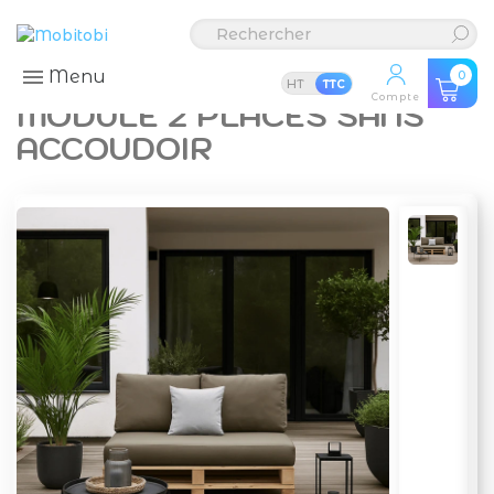
Menu
0
HT
TTC
Compte
MODULE 2 PLACES SANS
ACCOUDOIR