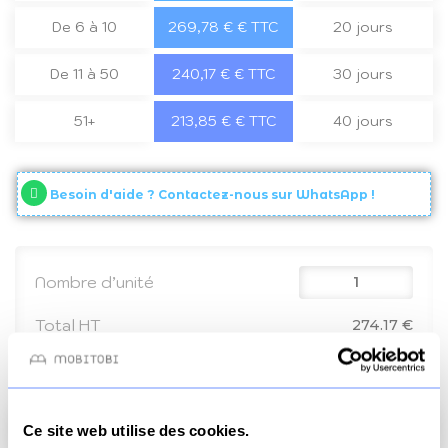
De 6 à 10
269,78 € € TTC
20 jours
De 11 à 50
240,17 € € TTC
30 jours
51+
213,85 € € TTC
40 jours
Besoin d'aide ? Contactez-nous sur WhatsApp !
Nombre d’unité
Total HT
274.17 €
Total TVA
54.83 €
Total TTC
329 €
Ajouter au panier
Ce site web utilise des cookies.