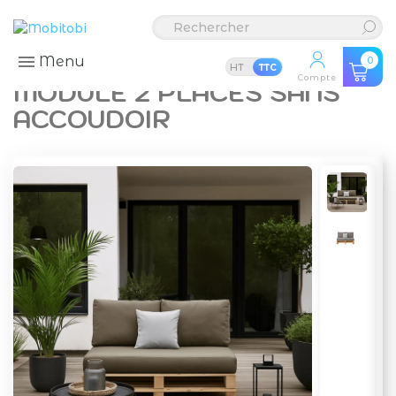
Menu
0
HT
TTC
Compte
MODULE 2 PLACES SANS
ACCOUDOIR