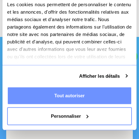
Les cookies nous permettent de personnaliser le contenu
et les annonces, d'offrir des fonctionnalités relatives aux
Livraison offerte
Paiement
3x sans frais
dès 70€
sécurisé
possible
médias sociaux et d'analyser notre trafic. Nous
partageons également des informations sur l'utilisation de
notre site avec nos partenaires de médias sociaux, de
publicité et d'analyse, qui peuvent combiner celles-ci
avec d'autres informations que vous leur avez fournies
ou qu'ils ont collectées lors de votre utilisation de leurs
Une qualité et un
services.
service pro
Afficher les détails
Tout autoriser
Personnaliser