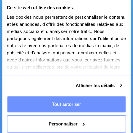
Ce site web utilise des cookies.
Les cookies nous permettent de personnaliser le contenu
et les annonces, d'offrir des fonctionnalités relatives aux
Fabrication Française
médias sociaux et d'analyser notre trafic. Nous
Canapé et literie
partageons également des informations sur l'utilisation de
notre site avec nos partenaires de médias sociaux, de
publicité et d'analyse, qui peuvent combiner celles-ci
avec d'autres informations que vous leur avez fournies
ou qu'ils ont collectées lors de votre utilisation de leurs
services.
Afficher les détails
Tout autoriser
Livraison
chez vos clients
Personnaliser
Plus pratique, Plus économique, Plus écologique