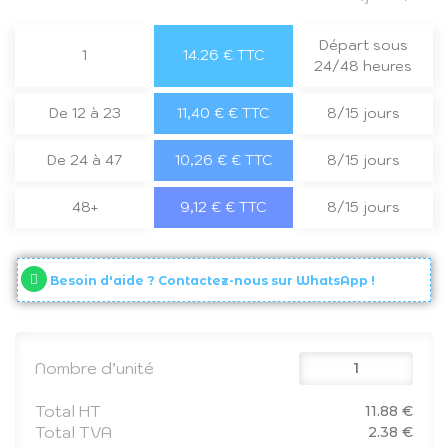
Départ sous
1
14.26 € TTC
24/48 heures
De 12 à 23
11,40 € € TTC
8/15 jours
De 24 à 47
10,26 € € TTC
8/15 jours
48+
9,12 € € TTC
8/15 jours
Besoin d'aide ? Contactez-nous sur WhatsApp !
Nombre d’unité
Total HT
11.88 €
Total TVA
2.38 €