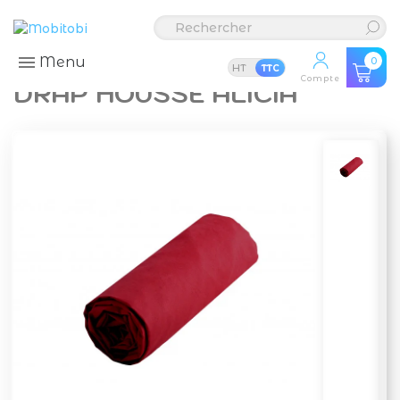
Menu
0
HT
TTC
Compte
DRAP HOUSSE ALICIA