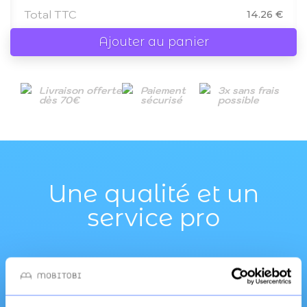
Total TTC
14.26 €
Ajouter au panier
Livraison offerte
Paiement
3x sans frais
dès 70€
sécurisé
possible
Une qualité et un
service pro