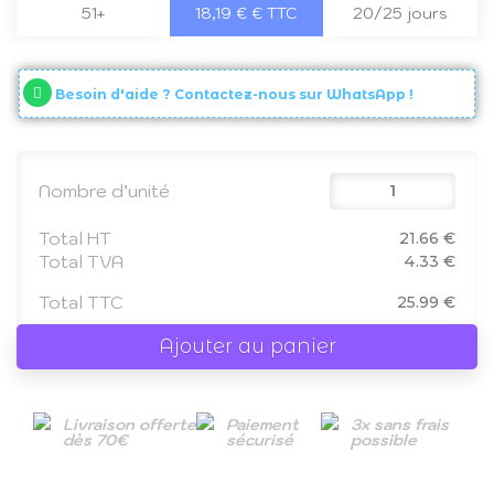
51+
18,19 € € TTC
20/25 jours
Besoin d'aide ? Contactez-nous sur WhatsApp !
Nombre d’unité
Total HT
21.66 €
Total TVA
4.33 €
Total TTC
25.99 €
Ajouter au panier
Livraison offerte
Paiement
3x sans frais
dès 70€
sécurisé
possible