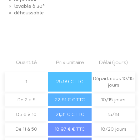
lavable à 30°
déhoussable
Quantité
Prix unitaire
Délai (jours)
Départ sous 10/15
1
25.99 € TTC
jours
De 2 à 5
22,61 € € TTC
10/15 jours
De 6 à 10
21,31 € € TTC
15/18
De 11 à 50
18,97 € € TTC
18/20 jours