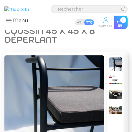
Menu
0
HT
TTC
Compte
COUSSIN 45 X 45 X 8
DÉPERLANT