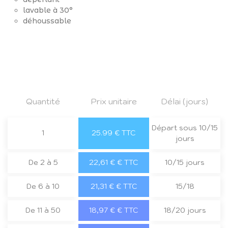
lavable à 30°
déhoussable
Quantité
Prix unitaire
Délai (jours)
Départ sous 10/15
1
25.99 € TTC
jours
De 2 à 5
22,61 € € TTC
10/15 jours
De 6 à 10
21,31 € € TTC
15/18
De 11 à 50
18,97 € € TTC
18/20 jours