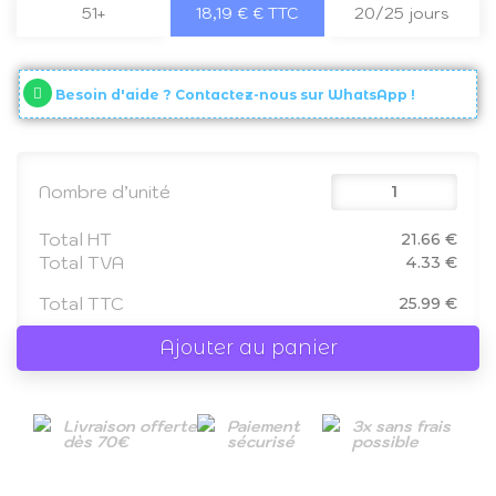
51+
18,19 € € TTC
20/25 jours
Besoin d'aide ? Contactez-nous sur WhatsApp !
Nombre d’unité
Total HT
21.66 €
Total TVA
4.33 €
Total TTC
25.99 €
Ajouter au panier
Livraison offerte
Paiement
3x sans frais
dès 70€
sécurisé
possible