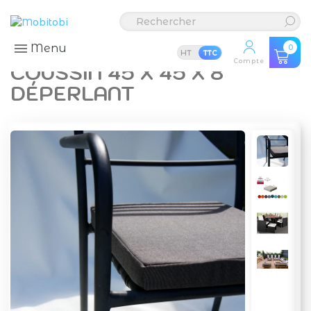
Menu
0
HT
TTC
Compte
COUSSIN 45 X 45 X 8
DÉPERLANT