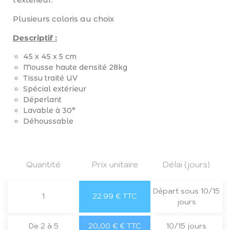
Plusieurs coloris au choix
Descriptif :
45 x 45 x 5 cm
Mousse haute densité 28kg
Tissu traité UV
Spécial extérieur
Déperlant
Lavable à 30°
Déhoussable
Quantité
Prix unitaire
Délai (jours)
Départ sous 10/15
1
22.99 € TTC
jours
De 2 à 5
20,00 € € TTC
10/15 jours