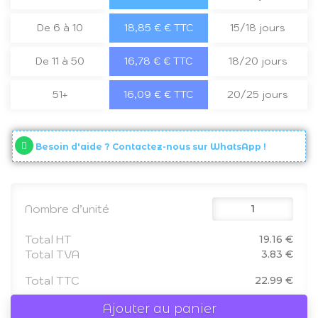
De 6 à 10
18,85 € € TTC
15/18 jours
De 11 à 50
16,78 € € TTC
18/20 jours
51+
16,09 € € TTC
20/25 jours
Besoin d'aide ? Contactez-nous sur WhatsApp !
Nombre d’unité
Total HT
19.16 €
Total TVA
3.83 €
Total TTC
22.99 €
Ajouter au panier