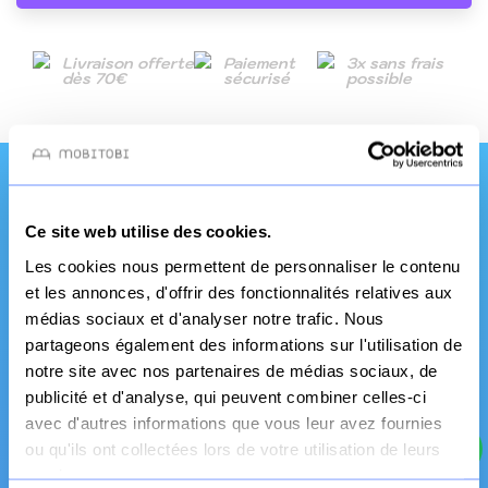
Livraison offerte
Paiement
3x sans frais
dès 70€
sécurisé
possible
Une qualité et un
Ce site web utilise des cookies.
service pro
Les cookies nous permettent de personnaliser le contenu
et les annonces, d'offrir des fonctionnalités relatives aux
médias sociaux et d'analyser notre trafic. Nous
partageons également des informations sur l'utilisation de
notre site avec nos partenaires de médias sociaux, de
publicité et d'analyse, qui peuvent combiner celles-ci
avec d'autres informations que vous leur avez fournies
ou qu'ils ont collectées lors de votre utilisation de leurs
services.