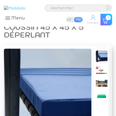
Menu
0
HT
TTC
Compte
COUSSIN 45 X 45 X 5
DÉPERLANT