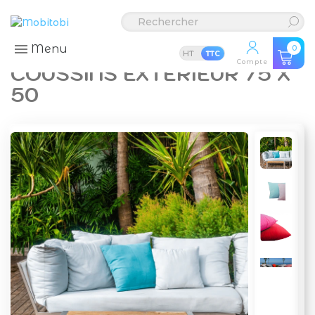
Menu
0
HT
TTC
Compte
COUSSINS EXTÉRIEUR 75 X
50