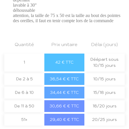
lavable à 30°
déhoussable
attention, la taille de 75 x 50 est la taille au bout des pointes
des oreilles, il faut en tenir compte lors de la commande
Quantité
Prix unitaire
Délai (jours)
Déépart sous
1
42 € TTC
10/15 jours
De 2 à 5
36,54 € € TTC
10/15 jours
De 6 à 10
34,44 € € TTC
15/18 jours
De 11 à 50
30,66 € € TTC
18/20 jours
51+
29,40 € € TTC
20/25 jours