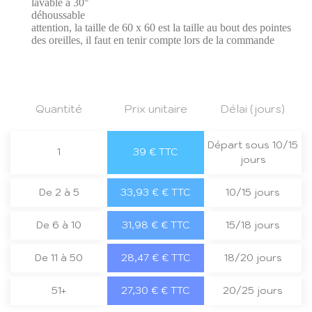
lavable à 30°
déhoussable
attention, la taille de 60 x 60 est la taille au bout des pointes
des oreilles, il faut en tenir compte lors de la commande
Quantité
Prix unitaire
Délai (jours)
Départ sous 10/15
1
39 € TTC
jours
De 2 à 5
33,93 € € TTC
10/15 jours
De 6 à 10
31,98 € € TTC
15/18 jours
De 11 à 50
28,47 € € TTC
18/20 jours
51+
27,30 € € TTC
20/25 jours