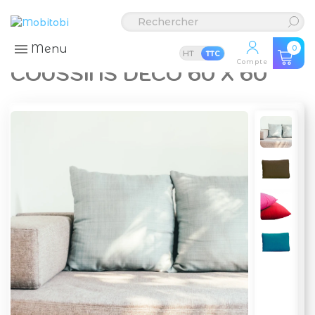
Menu
0
HT
TTC
Compte
COUSSINS DÉCO 60 X 60