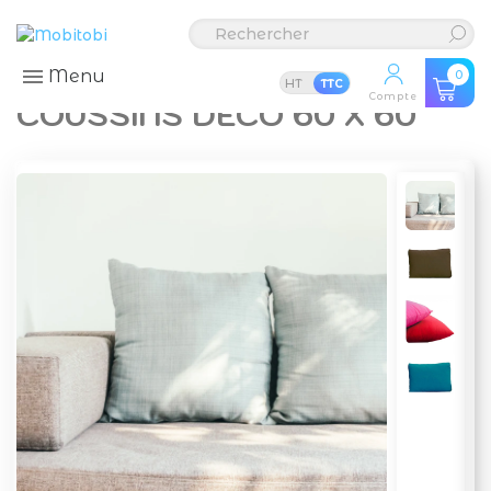
Menu
0
HT
TTC
Compte
COUSSINS DÉCO 60 X 60