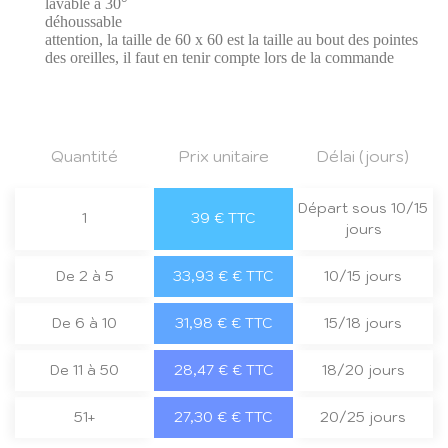
lavable à 30°
déhoussable
attention, la taille de 60 x 60 est la taille au bout des pointes
des oreilles, il faut en tenir compte lors de la commande
Quantité
Prix unitaire
Délai (jours)
Départ sous 10/15
1
39 € TTC
jours
De 2 à 5
33,93 € € TTC
10/15 jours
De 6 à 10
31,98 € € TTC
15/18 jours
De 11 à 50
28,47 € € TTC
18/20 jours
51+
27,30 € € TTC
20/25 jours