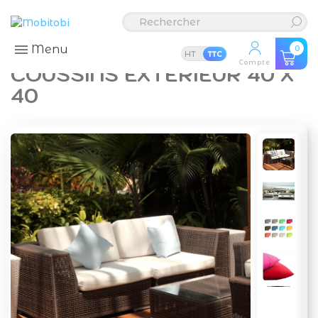
Menu
0
HT
TTC
Compte
COUSSINS EXTÉRIEUR 40 X
40