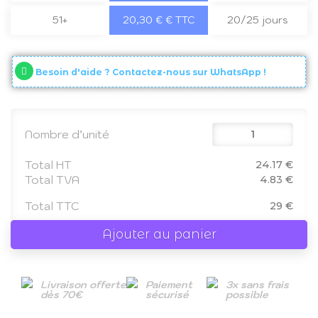
51+
20,30 € € TTC
20/25 jours
Besoin d'aide ? Contactez-nous sur WhatsApp !
Nombre d’unité
Total HT
24.17 €
Total TVA
4.83 €
Total TTC
29 €
Ajouter au panier
Livraison offerte
Paiement
3x sans frais
dès 70€
sécurisé
possible