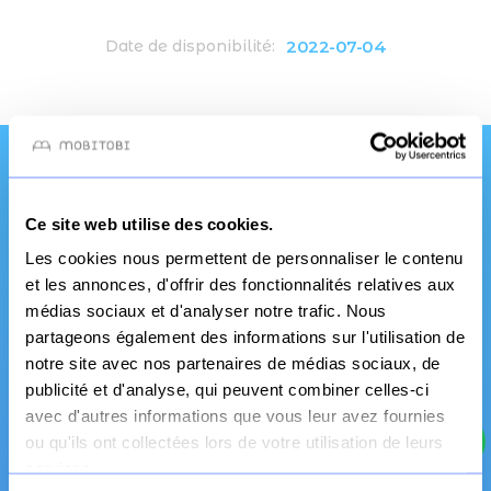
2022-07-04
Date de disponibilité:
Une qualité et un
Ce site web utilise des cookies.
service pro
Les cookies nous permettent de personnaliser le contenu
et les annonces, d'offrir des fonctionnalités relatives aux
médias sociaux et d'analyser notre trafic. Nous
partageons également des informations sur l'utilisation de
notre site avec nos partenaires de médias sociaux, de
publicité et d'analyse, qui peuvent combiner celles-ci
avec d'autres informations que vous leur avez fournies
ou qu'ils ont collectées lors de votre utilisation de leurs
services.