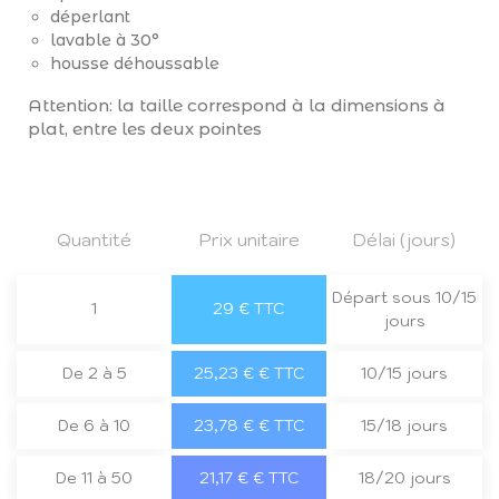
déperlant
lavable à 30°
housse déhoussable
Attention: la taille correspond à la dimensions à
plat, entre les deux pointes
Quantité
Prix unitaire
Délai (jours)
Départ sous 10/15
1
29 € TTC
jours
De 2 à 5
25,23 € € TTC
10/15 jours
De 6 à 10
23,78 € € TTC
15/18 jours
De 11 à 50
21,17 € € TTC
18/20 jours