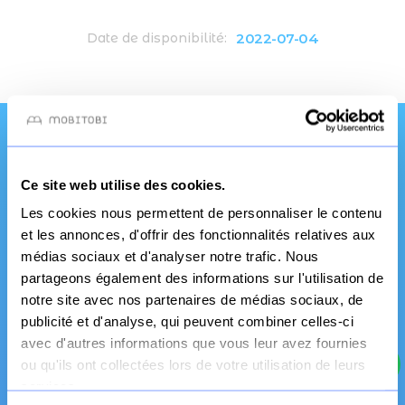
2022-07-04
Date de disponibilité:
Une qualité et un
Ce site web utilise des cookies.
service pro
Les cookies nous permettent de personnaliser le contenu
et les annonces, d'offrir des fonctionnalités relatives aux
médias sociaux et d'analyser notre trafic. Nous
partageons également des informations sur l'utilisation de
notre site avec nos partenaires de médias sociaux, de
publicité et d'analyse, qui peuvent combiner celles-ci
avec d'autres informations que vous leur avez fournies
ou qu'ils ont collectées lors de votre utilisation de leurs
services.