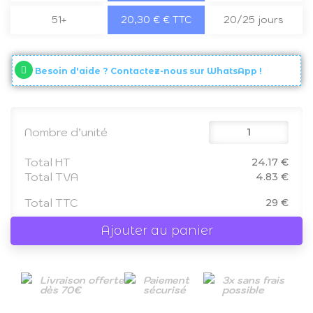
51+
20,30 € € TTC
20/25 jours
Besoin d'aide ? Contactez-nous sur WhatsApp !
Nombre d’unité
Total HT
24.17 €
Total TVA
4.83 €
Total TTC
29 €
Ajouter au panier
Livraison offerte
Paiement
3x sans frais
dès 70€
sécurisé
possible