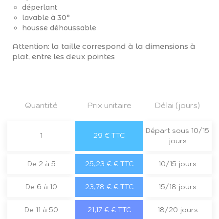
déperlant
lavable à 30°
housse déhoussable
Attention: la taille correspond à la dimensions à
plat, entre les deux pointes
Quantité
Prix unitaire
Délai (jours)
Départ sous 10/15
1
29 € TTC
jours
De 2 à 5
25,23 € € TTC
10/15 jours
De 6 à 10
23,78 € € TTC
15/18 jours
De 11 à 50
21,17 € € TTC
18/20 jours