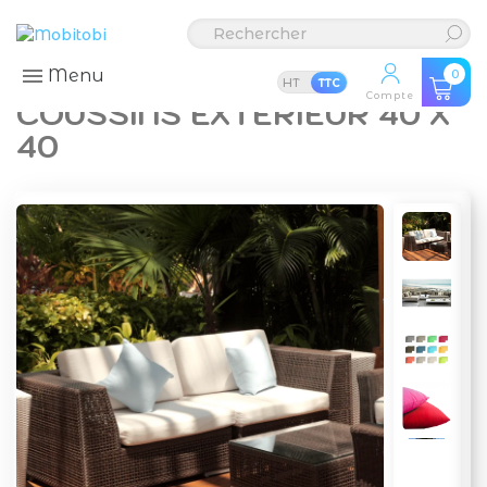
Menu
0
HT
TTC
Compte
COUSSINS EXTÉRIEUR 40 X
40