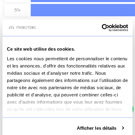
51+
Besoin d'aide ? Contactez-nous sur WhatsApp !
Ce site web utilise des cookies.
Nombre d’unité
Les cookies nous permettent de personnaliser le contenu
et les annonces, d'offrir des fonctionnalités relatives aux
Total HT
999.17 €
médias sociaux et d'analyser notre trafic. Nous
Total TVA
199.83 €
partageons également des informations sur l'utilisation de
notre site avec nos partenaires de médias sociaux, de
Total TTC
1199 €
publicité et d'analyse, qui peuvent combiner celles-ci
Ajouter au panier
avec d'autres informations que vous leur avez fournies
ou qu'ils ont collectées lors de votre utilisation de leurs
services.
Livraison offerte
Paiement
3x sans frais
dès 70€
sécurisé
possible
Afficher les détails