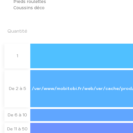
Pieds roulettes
Coussins déco
Quantité
1
De 2 à 5
/var/www/mobitobi.fr/web/var/cache/prod
De 6 à 10
De 11 à 50