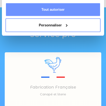
Tout autoriser
Une qualité et un
Personnaliser
service pro
Fabrication Française
Canapé et literie