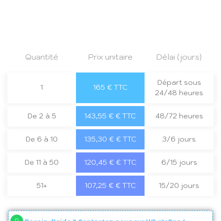
Quantité
Prix unitaire
Délai (jours)
Départ sous
1
165 € TTC
24/48 heures
De 2 à 5
143,55 € € TTC
48/72 heures
De 6 à 10
135,30 € € TTC
3/6 jours
De 11 à 50
120,45 € € TTC
6/15 jours
51+
107,25 € € TTC
15/20 jours