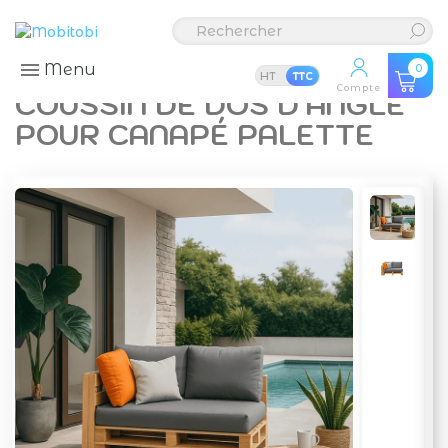
Menu
0
HT
TTC
Compte
COUSSIN DE DOS D'ANGLE
POUR CANAPÉ PALETTE