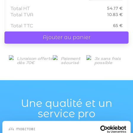
Total HT
54.17 €
Total TVA
10.83 €
Total TTC
65 €
Ajouter au panier
Livraison offerte
Paiement
3x sans frais
dès 70€
sécurisé
possible
Une qualité et un
service pro