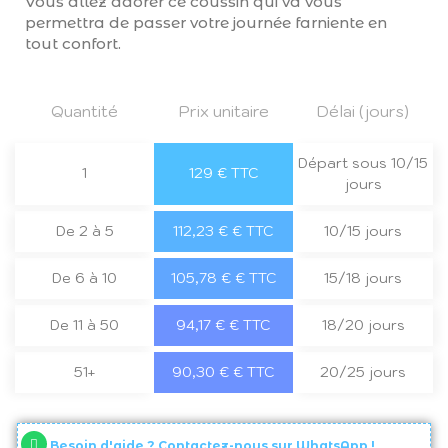
Vous allez adorer ce coussin qui va vous
permettra de passer votre journée farniente en
tout confort.
Quantité
Prix unitaire
Délai (jours)
Départ sous 10/15
1
129 € TTC
jours
De 2 à 5
112,23 € € TTC
10/15 jours
De 6 à 10
105,78 € € TTC
15/18 jours
De 11 à 50
94,17 € € TTC
18/20 jours
51+
90,30 € € TTC
20/25 jours
Besoin d'aide ? Contactez-nous sur WhatsApp !