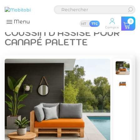
Menu
0
HT
TTC
Compte
COUSSIN D'ASSISE POUR
CANAPÉ PALETTE