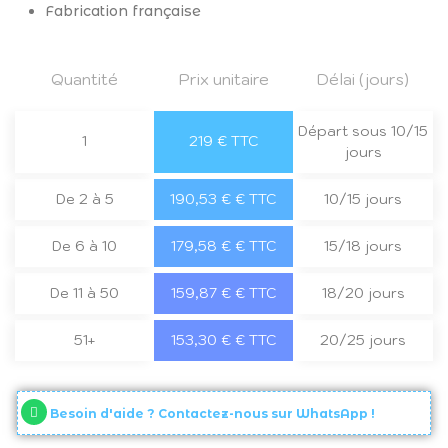
Fabrication française
Quantité
Prix unitaire
Délai (jours)
Départ sous 10/15
1
219 € TTC
jours
De 2 à 5
190,53 € € TTC
10/15 jours
De 6 à 10
179,58 € € TTC
15/18 jours
De 11 à 50
159,87 € € TTC
18/20 jours
51+
153,30 € € TTC
20/25 jours
Besoin d'aide ? Contactez-nous sur WhatsApp !