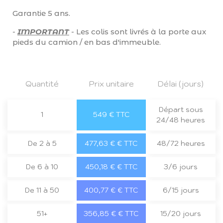
Garantie 5 ans.
-
IMPORTANT
-
Les colis sont livrés à la porte aux
pieds du camion / en bas d'immeuble.
Quantité
Prix unitaire
Délai (jours)
Départ sous
1
549 € TTC
24/48 heures
De 2 à 5
477,63 € € TTC
48/72 heures
De 6 à 10
450,18 € € TTC
3/6 jours
De 11 à 50
400,77 € € TTC
6/15 jours
51+
356,85 € € TTC
15/20 jours